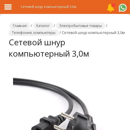
Сетевой шнур компьютерный 3,0м
Главная
/
Каталог
/
Электробытовые товары
/
Телефония, компьютеры
/
Сетевой шнур компьютерный 3,0м
Сетевой шнур
Главная
компьютерный 3,0м
Каталог
Распродажа
О
компании
Контакты
Сотрудничество
Новости