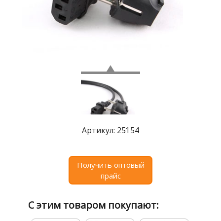
Где
купить
Статьи
и
обзоры
Вакансии
Сертификаты
PR
Артикул: 25154
Отзывы
news@signalelectronics.ru
Получить оптовый
прайс
С этим товаром покупают: