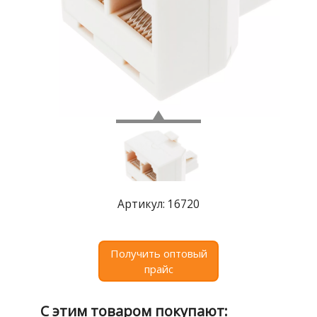
Где
купить
Статьи
и
обзоры
Вакансии
Сертификаты
PR
Отзывы
Артикул: 16720
news@signalelectronics.ru
Получить оптовый
прайс
С этим товаром покупают: