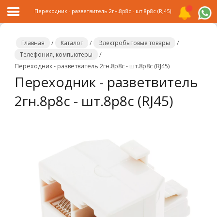
Переходник - разветвитель 2гн.8p8c - шт.8p8c (RJ45)
Главная
/
Каталог
/
Электробытовые товары
/
Телефония, компьютеры
/
Переходник - разветвитель 2гн.8p8c - шт.8p8c (RJ45)
Главная
Переходник - разветвитель
Каталог
2гн.8p8c - шт.8p8c (RJ45)
Распродажа
О
компании
Контакты
Сотрудничество
Новости