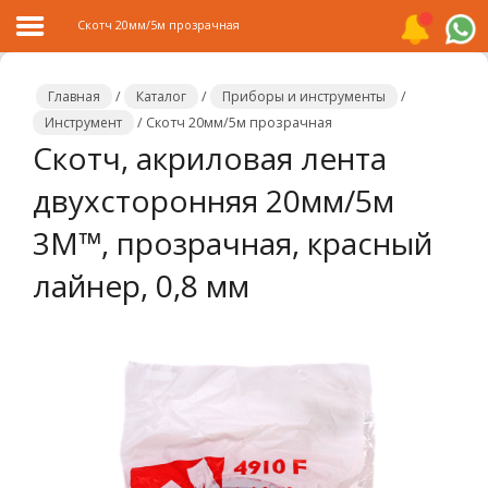
Скотч 20мм/5м прозрачная
Главная
/
Каталог
/
Приборы и инструменты
/
Инструмент
/
Скотч 20мм/5м прозрачная
Скотч, акриловая лента
Главная
двухсторонняя 20мм/5м
Каталог
3M™, прозрачная, красный
Распродажа
лайнер, 0,8 мм
О
компании
Контакты
Сотрудничество
Новости