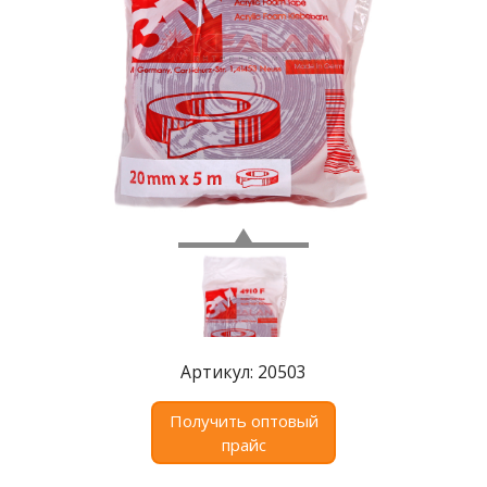
Где
купить
Статьи
и
обзоры
Вакансии
Сертификаты
PR
Отзывы
news@signalelectronics.ru
Артикул: 20503
Получить оптовый
прайс