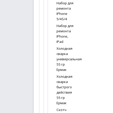
Набор для
ремонта
IPhone
5/4S/4
Набор для
ремонта
IPhone,
IPad
Холодная
сварка
универсальная
55 гр
Ермак
Холодная
сварка
быстрого
действия
55 гр
Ермак
Скотч