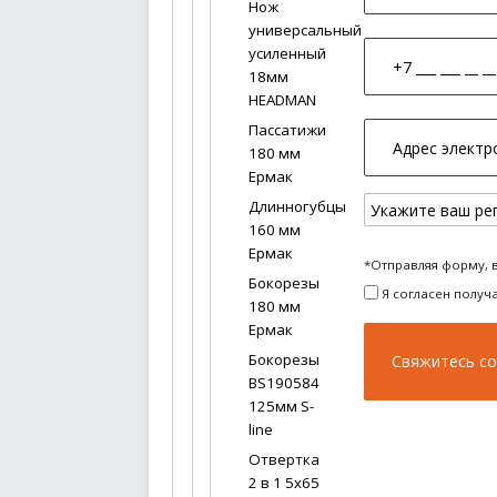
Нож
универсальный
усиленный
18мм
HEADMAN
Пассатижи
180 мм
Ермак
Длинногубцы
160 мм
Ермак
*Отправляя форму, 
Бокорезы
Я согласен получ
180 мм
Ермак
Бокорезы
BS190584
125мм S-
line
Отвертка
2 в 1 5х65