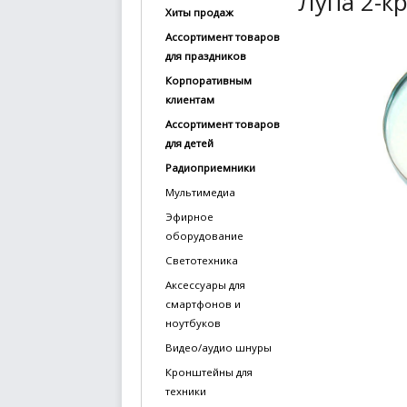
Лупа 2-кр
Хиты продаж
купить
Ассортимент товаров
Статьи
для праздников
и
Корпоративным
обзоры
клиентам
Ассортимент товаров
Вакансии
для детей
Сертификаты
Радиоприемники
Мультимедиа
PR
Эфирное
оборудование
Отзывы
Светотехника
news@signalelectronics.ru
Аксессуары для
смартфонов и
ноутбуков
Видео/аудио шнуры
Кронштейны для
техники