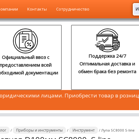
компании
Контакты
Сотрудничество
Поддержка 24/7
Официальный ввоз с
Оптимальная доставка и
предоставлением всей
обмен брака без ремонта
обходимой документации
 юридическими лицами. Приобрести товар в розниц
алог
Приборы и инструменты
Инструмент
/
/
/
Лупа SC8000 S-line