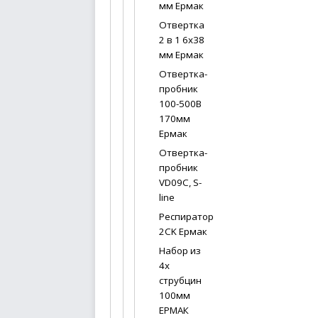
мм Ермак
Отвертка
2 в 1 6х38
мм Ермак
Отвертка-
пробник
100-500В
170мм
Ермак
Отвертка-
пробник
VD09C, S-
line
Респиратор
2CK Ермак
Набор из
4х
струбцин
100мм
ЕРМАК