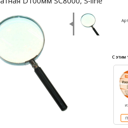
атная D100мм SC8000, S-line
Арт
С этим 
И
П