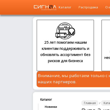
Каталог
Распродажа
О 
Главная
Каталог
25 лет помогаем нашим
клиентам поддерживать и
Распродажа
обновлять ассортимент без
не
рисков для бизнеса
О
компании
Внимание, мы работаем только с
Контакты
наших партнеров.
Сотрудничество
Новости
Каталог
Главная
Кат
/
Новинки
Где