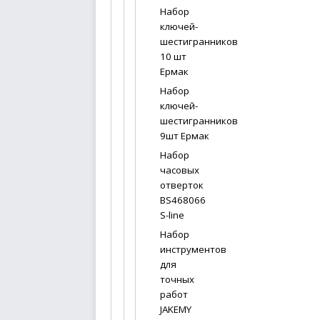
Набор
ключей-
шестигранников
10 шт
Ермак
Набор
ключей-
шестигранников
9шт Ермак
Набор
часовых
отверток
BS468066
S-line
Набор
инструментов
для
точных
работ
JAKEMY