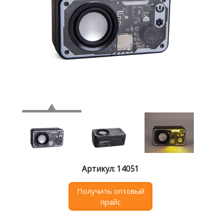
Где
купить
Статьи
и
обзоры
Вакансии
Сертификаты
PR
Отзывы
news@signalelectronics.ru
Артикул: 14051
Получить оптовый
прайс