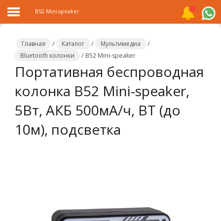
B52 Mini-speaker
Главная
/
Каталог
/
Мультимедиа
/
Bluetooth колонки
/
B52 Mini-speaker
Портативная беспроводная
Главная
колонка B52 Mini-speaker,
Каталог
5Вт, АКБ 500мА/ч, BT (до
Распродажа
10м), подсветка
О
компании
Контакты
Сотрудничество
Новости