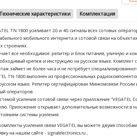
Технические характеристики
Комплектация
TEL TN-1800 усиливает 2G и 4G сигналы всех сотовых операто
абильного мобильного интернета и сотовой связи на объектах 
х строениях.
чает все необходимое: репитер и блок питания, уличную и ко
еобходимый крепеж и инструкцию на русском языке. Комплект 
нтаж займет не более часа и не потребует специализированног
EL TN-1800 выполнен из профессиональных радиокомпонентов
русском языке. Репитер сертифицирован Минкомсвязи России 
ый операторов.
стемой усиления сотовой связи через приложение “VEGATEL 
улю. Приложение открывает дополнительные возможности в н
стоянием системы усиления.
комплекты усиления связи VEGATEL вы можете двумя способам
явку на нашем сайте
- signalelectronics.ru ;