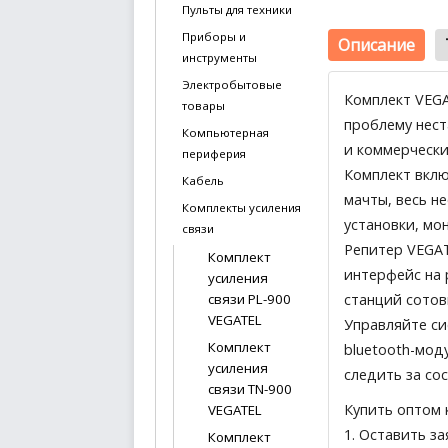
Пульты для техники
Приборы и
Описание
инструменты
Электробытовые
Комплект VEGA
товары
проблему нест
Компьютерная
и коммерчески
периферия
Комплект вклю
Кабель
мачты, весь н
Комплекты усиления
установки, мо
связи
Репитер VEGAT
Комплект
интерфейс на 
усиления
станций сотов
связи PL-900
VEGATEL
Управляйте си
Комплект
bluetooth-мод
усиления
следить за со
связи TN-900
Купить оптом 
VEGATEL
1.
Оставить за
Комплект