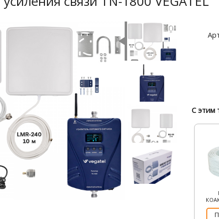
 усиления связи TN-1800 VEGATEL
Арт
С этим 
КОА
П