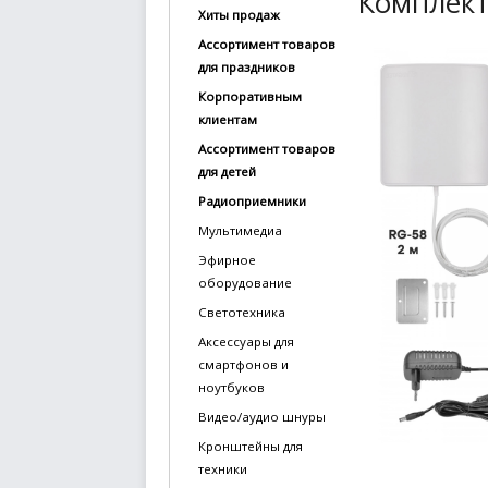
Комплект
Хиты продаж
купить
Ассортимент товаров
Статьи
для праздников
и
Корпоративным
обзоры
клиентам
Ассортимент товаров
Вакансии
для детей
Сертификаты
Радиоприемники
Мультимедиа
PR
Эфирное
оборудование
Отзывы
Светотехника
news@signalelectronics.ru
Аксессуары для
смартфонов и
ноутбуков
Видео/аудио шнуры
Кронштейны для
техники