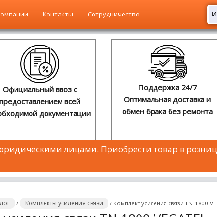
компании
Контакты
Сотрудничество
Поддержка 24/7
Официальный ввоз с
Оптимальная доставка и
предоставлением всей
обмен брака без ремонта
обходимой документации
 юридическими лицами. Приобрести товар в розниц
алог
Комплекты усиления связи
/
/
Комплект усиления связи TN-1800 V