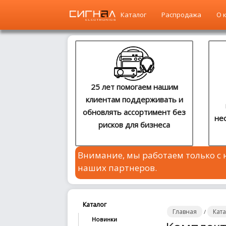
Каталог
Распродажа
О 
Главная
Каталог
25 лет помогаем нашим
клиентам поддерживать и
Распродажа
обновлять ассортимент без
не
рисков для бизнеса
О
компании
Внимание, мы работаем только с
Контакты
наших партнеров.
Сотрудничество
Новости
Каталог
Главная
Кат
/
Новинки
Где