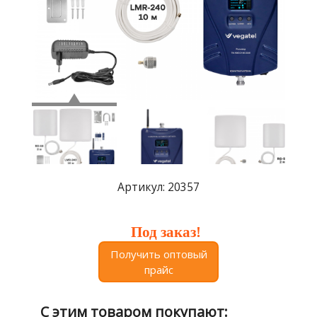
Где
купить
Статьи
и
обзоры
Вакансии
Сертификаты
PR
Артикул: 20357
Отзывы
Под заказ!
news@signalelectronics.ru
Получить оптовый
прайс
С этим товаром покупают: