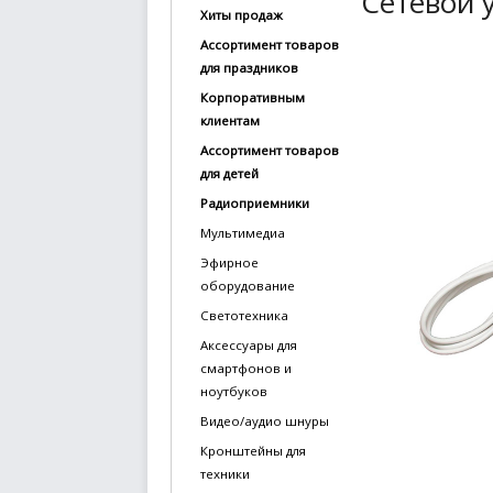
Сетевой 
Хиты продаж
купить
Ассортимент товаров
Статьи
для праздников
и
Корпоративным
обзоры
клиентам
Ассортимент товаров
Вакансии
для детей
Сертификаты
Радиоприемники
Мультимедиа
PR
Эфирное
оборудование
Отзывы
Светотехника
news@signalelectronics.ru
Аксессуары для
смартфонов и
ноутбуков
Видео/аудио шнуры
Кронштейны для
техники