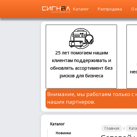
Каталог
Распродажа
О 
Главная
Каталог
25 лет помогаем нашим
клиентам поддерживать и
Распродажа
обновлять ассортимент без
не
рисков для бизнеса
О
компании
Внимание, мы работаем только с
Контакты
наших партнеров.
Сотрудничество
Новости
Каталог
Главная
Кат
/
Новинки
Где