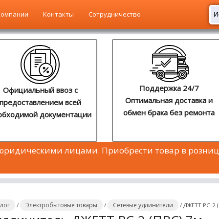
компании
Контакты
Сотрудничество
Поддержка 24/7
Официальный ввоз с
Оптимальная доставка и
предоставлением всей
обмен брака без ремонта
обходимой документации
 юридическими лицами. Приобрести товар в розниц
алог
Электробытовые товары
Сетевые удлинители
/
/
/
ДЖЕТТ РС-2 