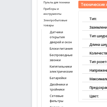
Пульты для техники
Технические 
Приборы и
инструменты
Тип:
Электробытовые
товары
Заземлени
Датчики
Тип шнура
открытия
дверей и окон
Длина шну
Блоки питания
Количеств
Беспроводные
звонки
Тип розет
Кипятильники
Напряжен
электрические
Батарейки
Максималь
Двойники и
Предохран
тройники
Сетевые
Цвет:
фильтры