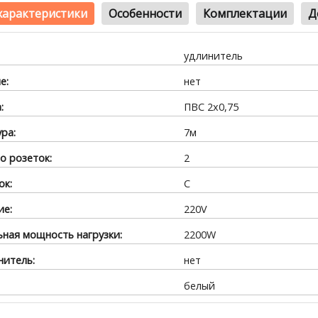
характеристики
Особенности
Комплектации
Д
удлинитель
е:
нет
:
ПВС 2x0,75
ра:
7м
о розеток:
2
ок:
С
ие:
220V
ная мощность нагрузки:
2200W
итель:
нет
белый