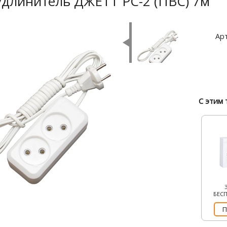
удлинитель ДЖЕТТ РС-2 (ПВС) 7м
Арт
С этим 
БЕС
П