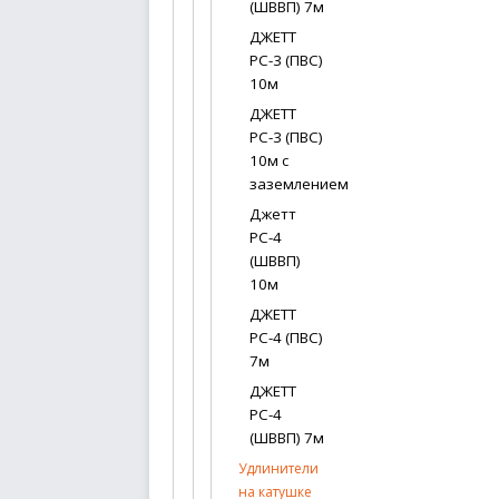
(ШВВП) 7м
ДЖЕТТ
РС-3 (ПВС)
10м
ДЖЕТТ
РС-3 (ПВС)
10м с
заземлением
Джетт
РС-4
(ШВВП)
10м
ДЖЕТТ
РС-4 (ПВС)
7м
ДЖЕТТ
РС-4
(ШВВП) 7м
Удлинители
на катушке