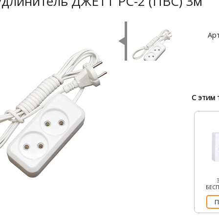
удлинитель ДЖЕТТ РС-2 (ПВС) 3м
Арт
С этим 
БЕС
П