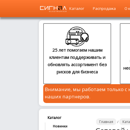
Каталог
Распродажа
О 
Главная
Каталог
25 лет помогаем нашим
клиентам поддерживать и
Распродажа
обновлять ассортимент без
не
рисков для бизнеса
О
компании
Внимание, мы работаем только с
Контакты
наших партнеров.
Сотрудничество
Новости
Каталог
Главная
Кат
/
Новинки
Где