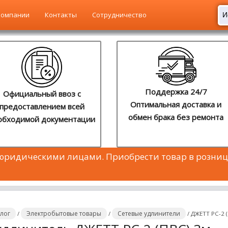
компании
Контакты
Сотрудничество
Поддержка 24/7
Официальный ввоз с
Оптимальная доставка и
предоставлением всей
обмен брака без ремонта
обходимой документации
 юридическими лицами. Приобрести товар в розниц
алог
Электробытовые товары
Сетевые удлинители
/
/
/
ДЖЕТТ РС-2 