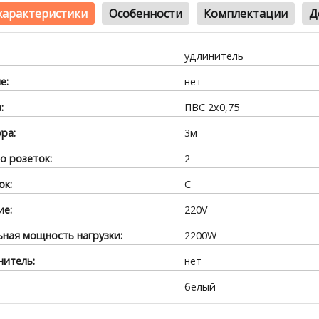
характеристики
Особенности
Комплектации
Д
удлинитель
е:
нет
:
ПВС 2x0,75
ра:
3м
о розеток:
2
ок:
С
ие:
220V
ная мощность нагрузки:
2200W
итель:
нет
белый