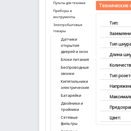
Пульты для техники
Технические 
Приборы и
инструменты
Тип:
Электробытовые
товары
Заземлени
Датчики
Тип шнура
открытия
дверей и окон
Длина шну
Блоки питания
Количеств
Беспроводные
звонки
Тип розет
Кипятильники
Напряжен
электрические
Батарейки
Максималь
Двойники и
Предохран
тройники
Сетевые
Цвет:
фильтры