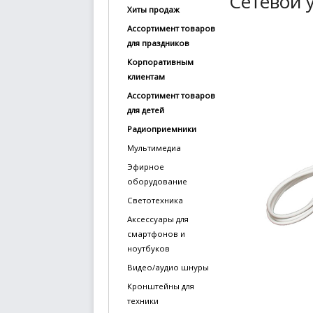
Сетевой 
Хиты продаж
купить
Ассортимент товаров
Статьи
для праздников
и
Корпоративным
обзоры
клиентам
Ассортимент товаров
Вакансии
для детей
Сертификаты
Радиоприемники
Мультимедиа
PR
Эфирное
оборудование
Отзывы
Светотехника
news@signalelectronics.ru
Аксессуары для
смартфонов и
ноутбуков
Видео/аудио шнуры
Кронштейны для
техники