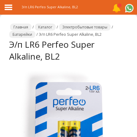
Э/п LR6 Perfeo Super Alkaline, BL2
Главная
/
Каталог
/
Электробытовые товары
/
Батарейки
/
Э/п LR6 Perfeo Super Alkaline, BL2
Э/п LR6 Perfeo Super
Главная
Alkaline, BL2
Каталог
Распродажа
О
компании
Контакты
Сотрудничество
Новости