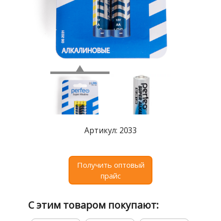
Где
купить
Статьи
и
обзоры
Вакансии
Сертификаты
PR
Артикул: 2033
Отзывы
news@signalelectronics.ru
Получить оптовый
прайс
С этим товаром покупают: