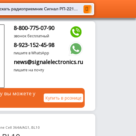
8-800-775-07-90
звонок бесплатный
8-923-152-45-98
пишите в WhatsApp
news@signalelectronics.ru
пишите на почту
у вы можете у
Купить в рознице
ine Cell 364A/AG1, BL10