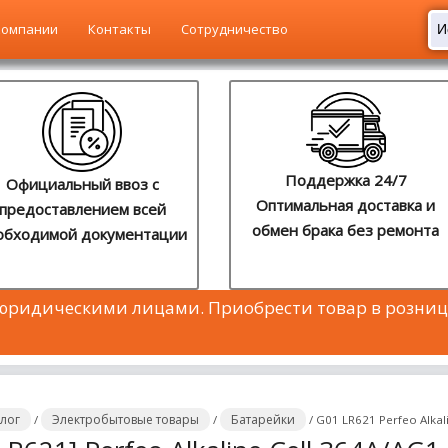
компании
Контакты
Сотрудничество
Поддержка 24/7
Официальный ввоз с
Оптимальная доставка и
предоставлением всей
обмен брака без ремонта
обходимой документации
 юридическими лицами. Приобрести товар в розниц
алог
Электробытовые товары
Батарейки
/
/
/
G01 LR621 Perfeo Alkal