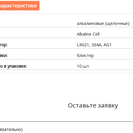
характеристики
алкалиновые (щелочные)
Alkaline Cell
тор:
LR621, 364A, AG1
вки:
блистер
о в упаковке:
10 шт.
Оставьте заявку