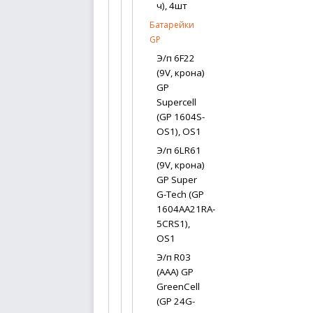
ч), 4шт
Батарейки
GP
Э/п 6F22
(9V, крона)
GP
Supercell
(GP 1604S-
OS1), OS1
Э/п 6LR61
(9V, крона)
GP Super
G-Tech (GP
1604AA21RA-
5CRS1),
OS1
Э/п R03
(AAA) GP
GreenCell
(GP 24G-