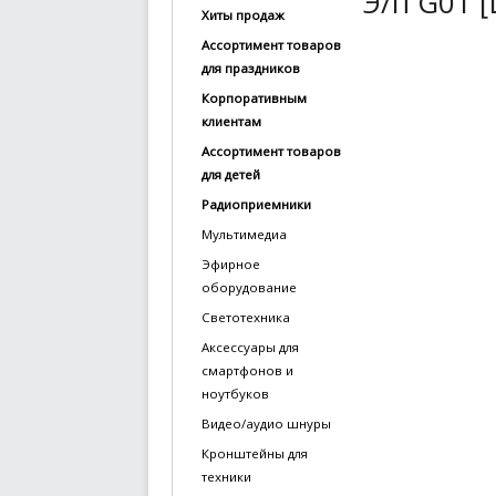
Э/п G01 [
Хиты продаж
купить
Ассортимент товаров
Статьи
для праздников
и
Корпоративным
обзоры
клиентам
Ассортимент товаров
Вакансии
для детей
Сертификаты
Радиоприемники
Мультимедиа
PR
Эфирное
оборудование
Отзывы
Светотехника
news@signalelectronics.ru
Аксессуары для
смартфонов и
ноутбуков
Видео/аудио шнуры
Кронштейны для
техники