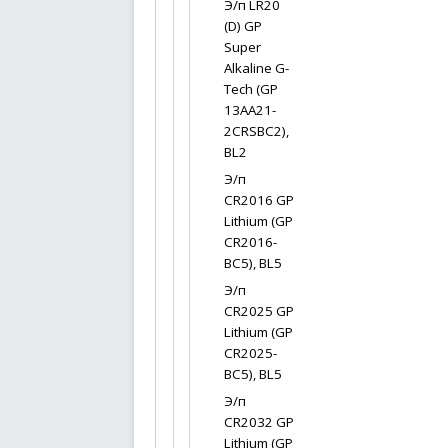
Э/п LR20
(D) GP
Super
Alkaline G-
Tech (GP
13AA21-
2CRSBC2),
BL2
Э/п
CR2016 GP
Lithium (GP
CR2016-
BC5), BL5
Э/п
CR2025 GP
Lithium (GP
CR2025-
BC5), BL5
Э/п
CR2032 GP
Lithium (GP