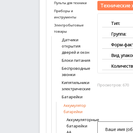
Пульты для техники
Технические 
Приборы и
инструменты
Тип:
Электробытовые
товары
Группа:
Датчики
Форм-фак
открытия
дверей и окон
Вид упако
Блоки питания
Количеств
Беспроводные
звонки
Кипятильники
Просмотров: 670
электрические
Батарейки
Аккумуляторные
батарейки
Аккумуляторные
батарейки
АА,