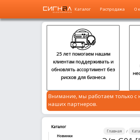
Каталог
Распродажа
О 
Главная
Каталог
25 лет помогаем нашим
клиентам поддерживать и
Распродажа
обновлять ассортимент без
не
рисков для бизнеса
О
компании
Внимание, мы работаем только с
Контакты
наших партнеров.
Сотрудничество
Новости
Каталог
Главная
Кат
/
Новинки
Где