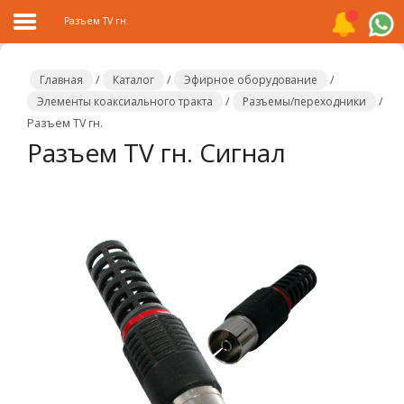
Разъем TV гн.
Главная
/
Каталог
/
Эфирное оборудование
/
Элементы коаксиального тракта
/
Разъемы/переходники
/
Разъем TV гн.
Главная
Разъем TV гн. Сигнал
Каталог
Распродажа
О
компании
Контакты
Сотрудничество
Новости