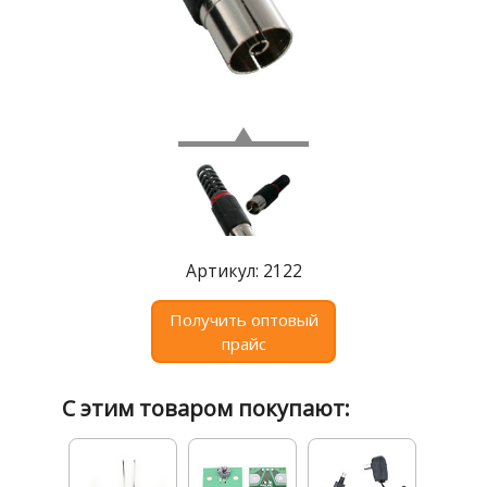
Где
купить
Статьи
и
обзоры
Вакансии
Сертификаты
PR
Артикул: 2122
Отзывы
Получить оптовый
прайс
news@signalelectronics.ru
С этим товаром покупают: