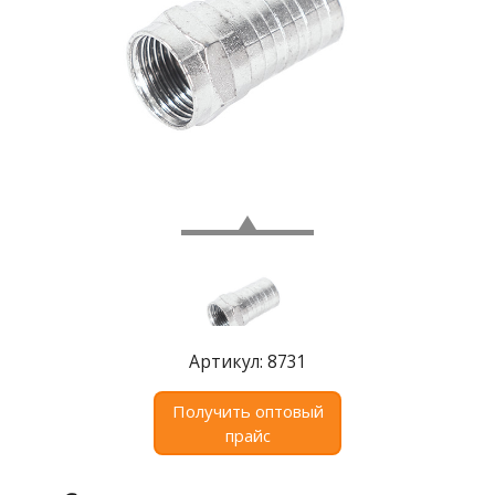
Где
купить
Статьи
и
обзоры
Вакансии
Сертификаты
PR
Отзывы
Артикул: 8731
news@signalelectronics.ru
Получить оптовый
прайс