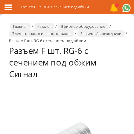
Разъем F шт. RG-6 с сечением под обжим
Главная
/
Каталог
/
Эфирное оборудование
/
Элементы коаксиального тракта
/
Разъемы/переходники
/
Разъем F шт. RG-6 с сечением под обжим
Главная
Разъем F шт. RG-6 с
Каталог
сечением под обжим
Распродажа
Сигнал
О
компании
Контакты
Сотрудничество
Новости