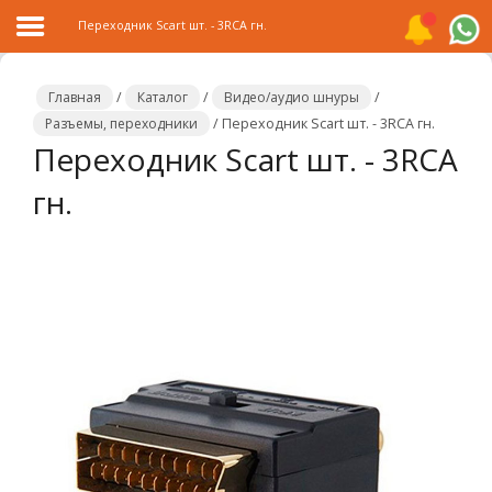
Переходник Scart шт. - 3RCA гн.
Главная
/
Каталог
/
Видео/аудио шнуры
/
Разъемы, переходники
/
Переходник Scart шт. - 3RCA гн.
Переходник Scart шт. - 3RCA
Главная
гн.
Каталог
Распродажа
О
компании
Контакты
Сотрудничество
Новости