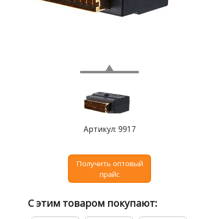
Где
купить
Статьи
и
обзоры
Вакансии
Сертификаты
PR
Артикул: 9917
Отзывы
news@signalelectronics.ru
Получить оптовый
прайс
С этим товаром покупают: