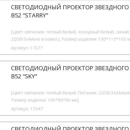
СВЕТОДИОДНЫЙ ПРОЕКТОР ЗВЕЗДНОГО
B52 "STARRY"
[Цвет свечения: теплый белый, холодный белый, синий;
220В/3хАА(не в компл.); Размер изделия: 130*115*105 
Артикул:
17077
СВЕТОДИОДНЫЙ ПРОЕКТОР ЗВЕЗДНОГО
B52 "SKY"
[Цвет свечения: теплый белый; Питание: 220В/3хААА(не 
Размер изделия: 100*90*90 мм]
Артикул:
17047
СВЕТОДИОДНЫЙ ПРОЕКТОР ЗВЕЗДНОГО