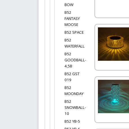
BOW
B52
FANTASY
MOOSE
В52 SPACE
B52
WATERFALL
B52
GOODBALL-
4,5В
B52 GST
019
B52
MOONDAY
B52
SNOWBALL-
10
B52 YB-5