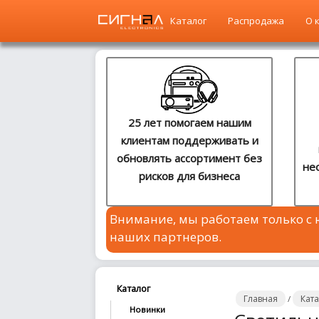
Каталог
Распродажа
О 
Главная
Каталог
25 лет помогаем нашим
клиентам поддерживать и
Распродажа
обновлять ассортимент без
не
рисков для бизнеса
О
компании
Внимание, мы работаем только с
Контакты
наших партнеров.
Сотрудничество
Новости
Каталог
Главная
Кат
/
Новинки
Где