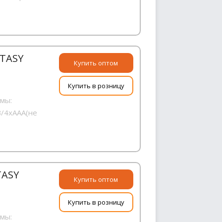
TASY
Купить оптом
Купить в розницу
имы:
В/4хААA(не
TASY
Купить оптом
Купить в розницу
имы: