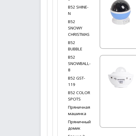
В52 SHINE-
N
В52
SNOWY
CHRISTMAS
В52
BUBBLE
B52
SNOWBALL-
8
B52 GST-
119
В52 COLOR
SPOTS
Пряничная
машинка
Пряничный
домик