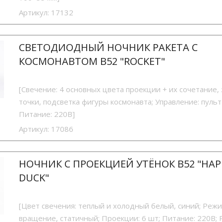
Артикул:
17132
СВЕТОДИОДНЫЙ НОЧНИК РАКЕТА С
КОСМОНАВТОМ B52 "ROCKET"
[Свечение: 4 основных цвета проекции + их сочетание,
точки, подсветка фигуры космонавта; Управление: пульт
Питание: 220В]
Артикул:
17086
НОЧНИК С ПРОЕКЦИЕЙ УТЁНОК B52 "HAP
DUCK"
[Цвет свечения: теплый и холодный белый, синий; Реж
вращение, статичный; Проекции: 6 шт; Питание: 220В;