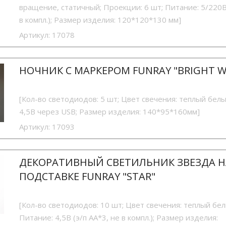
вращение, статичный; Проекции: 6 шт; Питание: 5/220
в компл.); Размер изделия: 120*120*130 мм]
Артикул:
17078
НОЧНИК С МАРКЕРОМ FUNRAY "BRIGHT 
[Кол-во светодиодов: 5 шт; Цвет свечения: теплый белы
4,5В через USB; Размер изделия: 140*95*160мм]
Артикул:
17093
ДЕКОРАТИВНЫЙ СВЕТИЛЬНИК ЗВЕЗДА Н
ПОДСТАВКЕ FUNRAY "STAR"
[Кол-во светодиодов: 10 шт; Цвет свечения: теплый бел
Питание: 4,5В (э/п АА*3, не в компл.); Размер изделия: