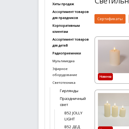
Светильн
Хиты продаж
купить
Ассортимент товаров
Статьи
для праздников
Сертификаты
и
Корпоративным
обзоры
клиентам
Ассортимент товаров
Вакансии
для детей
Сертификаты
Радиоприемники
Мультимедиа
PR
Эфирное
оборудование
Новинка
Отзывы
Светотехника
news@signalelectronics.ru
Гирлянды
Праздничный
свет
B52 JOLLY
LIGHT
B52 ДЕД