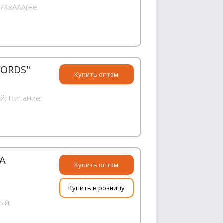
В/4хААA(не
WORDS"
Купить оптом
й; Питание:
А
Купить оптом
Купить в розницу
ый;