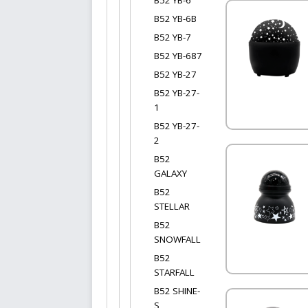
В52 YB-6
B52 YB-6B
B52 YB-7
B52 YB-687
B52 YB-27
В52 YB-27-
1
В52 YB-27-
2
B52
GALAXY
B52
STELLAR
B52
SNOWFALL
B52
STARFALL
В52 SHINE-
S