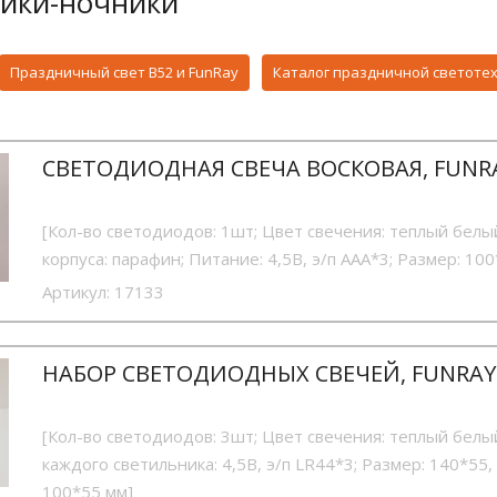
ики-ночники
Праздничный свет B52 и FunRay
Каталог праздничной светотех
СВЕТОДИОДНАЯ СВЕЧА ВОСКОВАЯ, FUNR
[Кол-во светодиодов: 1шт; Цвет свечения: теплый белы
корпуса: парафин; Питание: 4,5В, э/п ААА*3; Размер: 10
Артикул:
17133
НАБОР СВЕТОДИОДНЫХ СВЕЧЕЙ, FUNRAY
[Кол-во светодиодов: 3шт; Цвет свечения: теплый белы
каждого светильника: 4,5В, э/п LR44*3; Размер: 140*55,
100*55 мм]