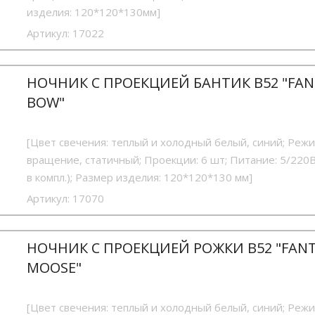
изделия: 120*120*130мм]
Артикул:
17022
НОЧНИК С ПРОЕКЦИЕЙ БАНТИК B52 "FAN
BOW"
[Цвет свечения: теплый и холодный белый, синий; Реж
вращение, статичный; Проекции: 6 шт; Питание: 5/220
в компл.); Размер изделия: 120*120*130 мм]
Артикул:
17070
НОЧНИК С ПРОЕКЦИЕЙ РОЖКИ B52 "FAN
MOOSE"
[Цвет свечения: теплый и холодный белый, синий; Реж