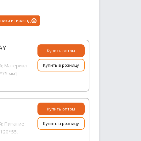
ники и гирлянд
AY
Купить оптом
й; Материал
Купить в розницу
0*75 мм]
Купить оптом
й; Питание
Купить в розницу
 120*55,