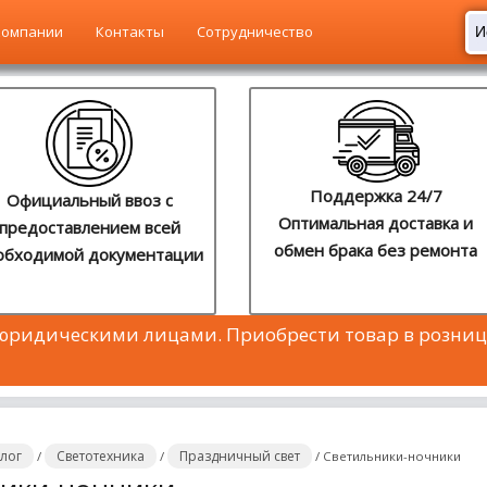
компании
Контакты
Сотрудничество
Поддержка 24/7
Официальный ввоз с
Оптимальная доставка и
предоставлением всей
обмен брака без ремонта
обходимой документации
 юридическими лицами. Приобрести товар в розниц
алог
Светотехника
Праздничный свет
/
/
/
Светильники-ночники