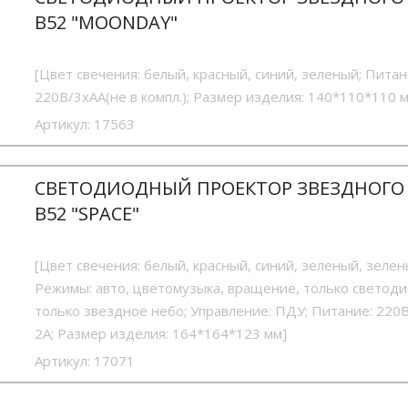
B52 "MOONDAY"
[Цвет свечения: белый, красный, синий, зеленый; Питан
220В/3хАА(не в компл.); Размер изделия: 140*110*110 
Артикул:
17563
СВЕТОДИОДНЫЙ ПРОЕКТОР ЗВЕЗДНОГО
В52 "SPACE"
[Цвет свечения: белый, красный, синий, зеленый, зеле
Режимы: авто, цветомузыка, вращение, только светод
только звездное небо; Управление: ПДУ; Питание: 220В
2А; Размер изделия: 164*164*123 мм]
Артикул:
17071