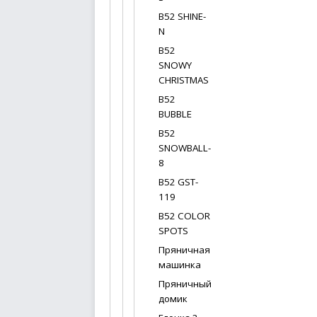
В52 SHINE-
N
В52
SNOWY
CHRISTMAS
В52
BUBBLE
B52
SNOWBALL-
8
B52 GST-
119
В52 COLOR
SPOTS
Пряничная
машинка
Пряничный
домик