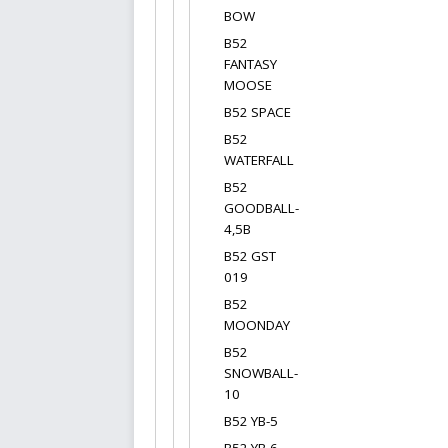
BOW
B52
FANTASY
MOOSE
В52 SPACE
B52
WATERFALL
B52
GOODBALL-
4,5В
B52 GST
019
B52
MOONDAY
B52
SNOWBALL-
10
B52 YB-5