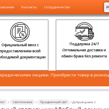
компании
Контакты
Сотрудничество
Поддержка 24/7
Официальный ввоз с
Оптимальная доставка и
предоставлением всей
обмен брака без ремонта
обходимой документации
 юридическими лицами. Приобрести товар в розниц
алог
Светотехника
Праздничный свет
/
/
/
Добрый домик 2