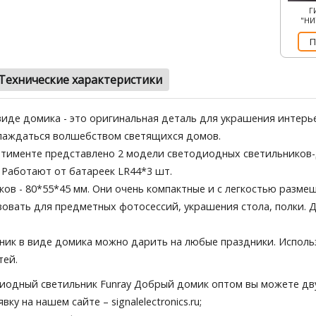
Г
"НИ
П
Технические характеристики
виде домика - это оригинальная деталь для украшения интер
слаждаться волшебством светящихся домов.
тименте представлено 2 модели светодиодных светильников-
 Работают от батареек LR44*3 шт.
ов - 80*55*45 мм. Они очень компактные и с легкостью разме
овать для предметных фотосессий, украшения стола, полки. 
ник в виде домика можно дарить на любые праздники. Исполь
тей.
иодный светильник Funray Добрый домик оптом вы можете дв
явку на нашем сайте
– signalelectronics.ru;