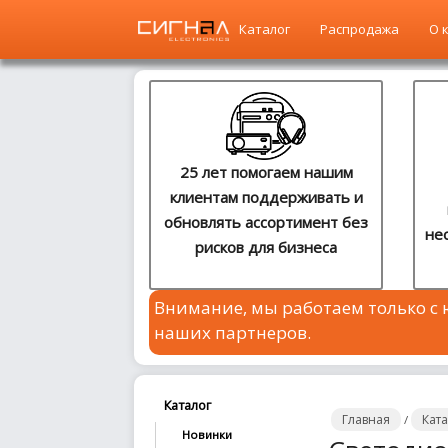
Каталог
Распродажа
О 
Главная
Каталог
25 лет помогаем нашим
клиентам поддерживать и
Распродажа
обновлять ассортимент без
не
рисков для бизнеса
О
компании
Внимание, мы работаем только с
Контакты
наших партнеров.
Сотрудничество
Новости
Каталог
Главная
Кат
/
Новинки
Где