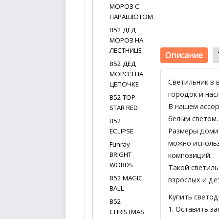
МОРОЗ С
ПАРАШЮТОМ
B52 ДЕД
МОРОЗ НА
ЛЕСТНИЦЕ
Описание
B52 ДЕД
МОРОЗ НА
Светильник в 
ЦЕПОЧКЕ
городок и на
B52 TOP
В нашем ассор
STAR RED
белым светом.
B52
Размеры домик
ECLIPSE
можно использ
Funray
BRIGHT
композиций.
WORDS
Такой светиль
B52 MAGIC
взрослых и де
BALL
Купить светод
B52
1.
Оставить за
CHRISTMAS