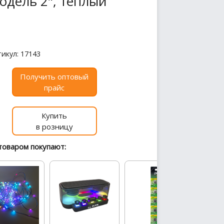
дель 2", теплый
икул: 17143
Получить оптовый
прайс
Купить
в розницу
товаром покупают: