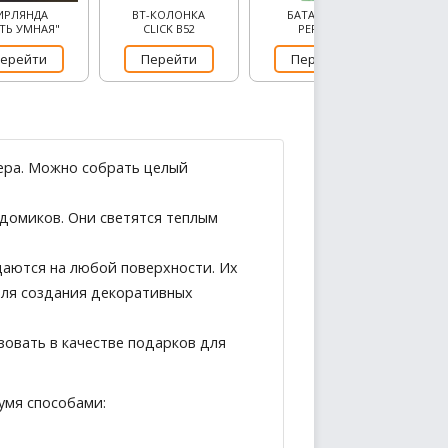
ИРЛЯНДА
BT-КОЛОНКА
БАТАРЕЙКИ
ТЬ УМНАЯ"
CLICK B52
PERFEO
ерейти
Перейти
Перейти
ьера. Можно собрать целый
домиков. Они светятся теплым
щаются на любой поверхности. Их
Для создания декоративных
зовать в качестве подарков для
умя способами: