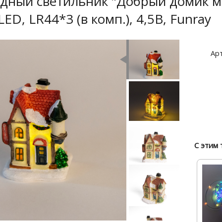
дный светильник "Добрый домик мо
LED, LR44*3 (в комп.), 4,5В, Funray
Арт
С этим 