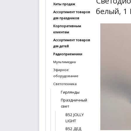
Светодио
Хиты продаж
купить
белый, 1 
Ассортимент товаров
Статьи
для праздников
и
Корпоративным
обзоры
клиентам
Ассортимент товаров
Вакансии
для детей
Сертификаты
Радиоприемники
Мультимедиа
PR
Эфирное
оборудование
Отзывы
Светотехника
news@signalelectronics.ru
Гирлянды
Праздничный
свет
B52 JOLLY
LIGHT
B52 ДЕД