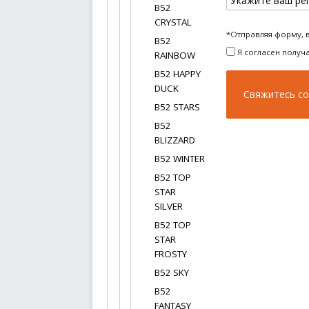
B52
CRYSTAL
*Отправляя форму, 
B52
Я согласен получ
RAINBOW
B52 HAPPY
DUCK
B52 STARS
B52
BLIZZARD
B52 WINTER
B52 TOP
STAR
SILVER
B52 TOP
STAR
FROSTY
B52 SKY
B52
FANTASY