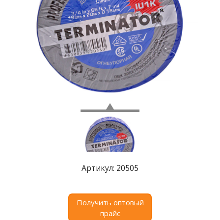
Где
купить
Статьи
и
обзоры
Вакансии
Сертификаты
PR
Отзывы
news@signalelectronics.ru
Артикул: 20505
Получить оптовый
прайс