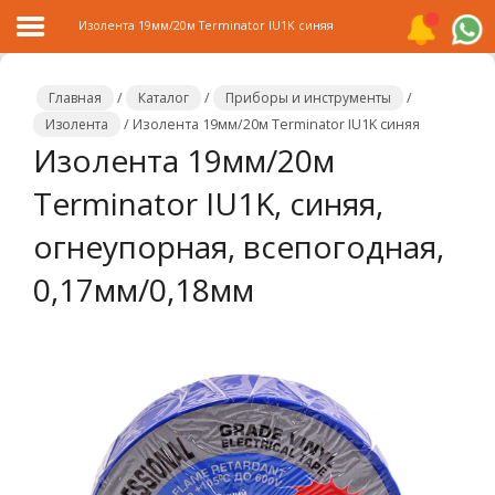
Изолента 19мм/20м Terminator IU1K синяя
Главная
/
Каталог
/
Приборы и инструменты
/
Изолента
/
Изолента 19мм/20м Terminator IU1K синяя
Изолента 19мм/20м
Главная
Terminator IU1K, синяя,
Каталог
огнеупорная, всепогодная,
Распродажа
0,17мм/0,18мм
О
компании
Контакты
Сотрудничество
Новости