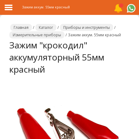
Зажим аккум. 55мм красный
Главная
/
Каталог
/
Приборы и инструменты
/
Измерительные приборы
/
Зажим аккум. 55мм красный
Зажим "крокодил"
Главная
аккумуляторный 55мм
Каталог
красный
Распродажа
О
компании
Контакты
Сотрудничество
Новости