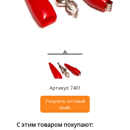
Где
купить
Статьи
и
обзоры
Вакансии
Сертификаты
PR
Отзывы
Артикул: 7401
news@signalelectronics.ru
Получить оптовый
прайс
С этим товаром покупают: