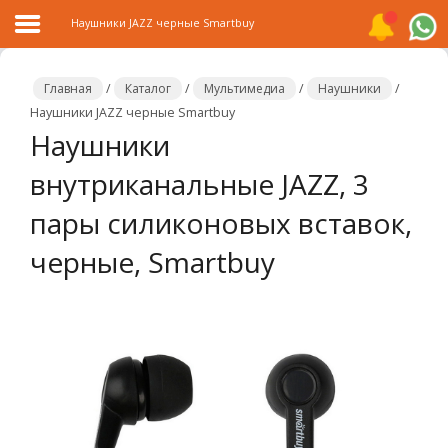
Наушники JAZZ черные Smartbuy
Главная
/
Каталог
/
Мультимедиа
/
Наушники
/
Наушники JAZZ черные Smartbuy
Наушники
Главная
внутриканальные JAZZ, 3
Каталог
пары силиконовых вставок,
Распродажа
черные, Smartbuy
О
компании
Контакты
Сотрудничество
Новости