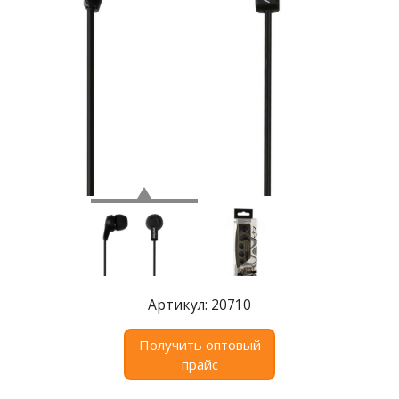
Где
купить
Статьи
и
обзоры
Вакансии
Сертификаты
PR
Отзывы
news@signalelectronics.ru
Артикул: 20710
Получить оптовый
прайс