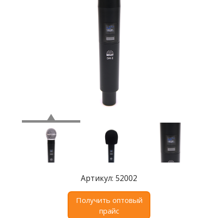
Где
купить
Статьи
и
обзоры
Вакансии
Сертификаты
PR
Отзывы
news@signalelectronics.ru
Артикул: 52002
Получить оптовый
прайс