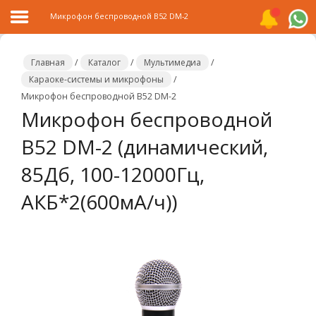
Микрофон беспроводной В52 DM-2
Главная
/
Каталог
/
Мультимедиа
/
Караоке-системы и микрофоны
/
Микрофон беспроводной В52 DM-2
Главная
Микрофон беспроводной
Каталог
В52 DM-2 (динамический,
Распродажа
85Дб, 100-12000Гц,
О
АКБ*2(600мА/ч))
компании
Контакты
Сотрудничество
Новости