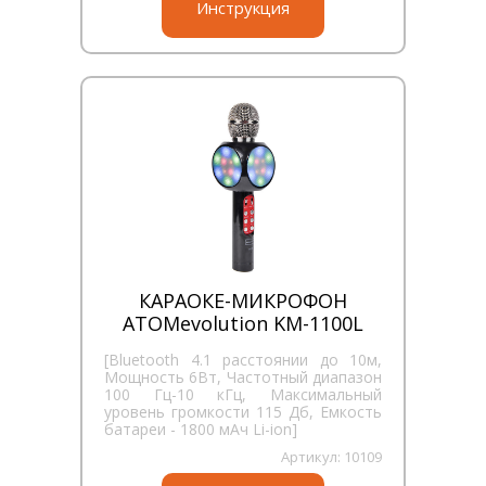
Инструкция
КАРАОКЕ-МИКРОФОН
ATOMevolution KM-1100L
[Bluetooth 4.1 расстоянии до 10м,
Мощность 6Вт, Частотный диапазон
100 Гц-10 кГц, Максимальный
уровень громкости 115 Дб, Емкость
батареи - 1800 мАч Li-ion]
Артикул:
10109