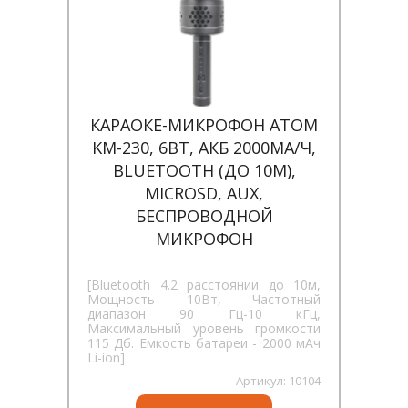
КАРАОКЕ-МИКРОФОН ATOM
KM-230, 6ВТ, АКБ 2000МА/Ч,
BLUETOOTH (ДО 10М),
MICROSD, AUX,
БЕСПРОВОДНОЙ
МИКРОФОН
[Bluetooth 4.2 расстоянии до 10м,
Мощность 10Вт, Частотный
диапазон 90 Гц-10 кГц,
Максимальный уровень громкости
115 Дб. Емкость батареи - 2000 мАч
Li-ion]
Артикул:
10104