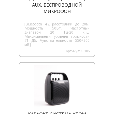
AUX, БЕСПРОВОДНОЙ
МИКРОФОН
[Bluetooth 4.2 расстоянии до 20м,
Мощность 50Вт, Частотный
диапазон 20 Гц-20 кГц,
Максимальный уровень громкости
71 Дб, Чувствительность 550+300
мВ]
Артикул:
10106