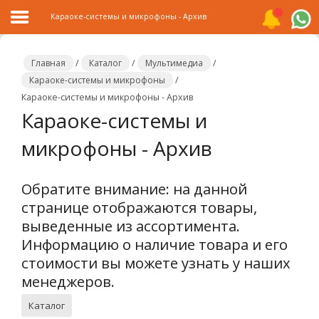
Караоке-системы и микрофоны - Архив
Главная
/
Каталог
/
Мультимедиа
/
Караоке-системы и микрофоны
/
Караоке-системы и микрофоны - Архив
Главная
Караоке-системы и
Каталог
микрофоны - Архив
Распродажа
Обратите внимание: на данной
О
странице отображаются товары,
компании
выведенные из ассортимента.
Контакты
Информацию о наличие товара и его
стоимости вы можете узнать у наших
Сотрудничество
менеджеров.
Новости
Каталог