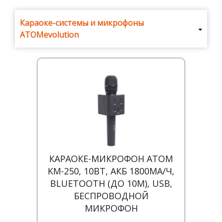
Где
купить
Караоке-системы и микрофоны
ATOMevolution
Статьи
и
обзоры
Вакансии
Сертификаты
PR
Отзывы
КАРАОКЕ-МИКРОФОН ATOM
news@signalelectronics.ru
KM-250, 10ВТ, АКБ 1800МА/Ч,
BLUETOOTH (ДО 10М), USB,
БЕСПРОВОДНОЙ
МИКРОФОН