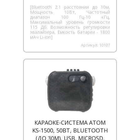
[Bluetooth 2.1 расстоянии до 10м,
Мощность 10Вт, Частотный
диапазон 100 Гц-10 кГц,
Максимальный уровень громкости
115 Дб. Возможность регулировки
эвалайзера, Емкость батареи - 1800
мАч Li-ion]
Артикул:
10107
КАРАОКЕ-СИСТЕМА ATOM
KS-1500, 50ВТ, BLUETOOTH
(ДО 30М), USB, MICROSD,