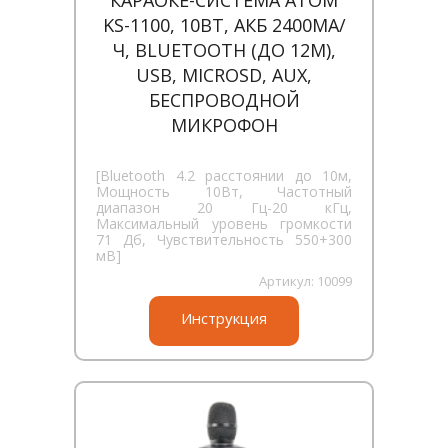
КАРАОКЕ-СИСТЕМА ATOM
KS-1100, 10ВТ, АКБ 2400МА/
Ч, BLUETOOTH (ДО 12М),
USB, MICROSD, AUX,
БЕСПРОВОДНОЙ
МИКРОФОН
[Bluetooth 4.2 расстоянии до 10м,
Мощность 10Вт, Частотный
диапазон 20 Гц-20 кГц,
Максимальный уровень громкости
71 Дб, Чувствительность 550+300
мВ]
Артикул:
10099
Инструкция