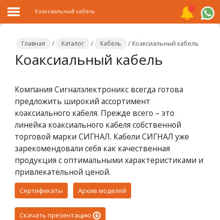
Коаксиальный кабель
Главная
/
Каталог
/
Кабель
/
Коаксиальный кабель
Коаксиальный кабель
Главная
Компания Сигналэлектроникс всегда готова
Каталог
предложить широкий ассортимент
Распродажа
коаксиального кабеля. Прежде всего – это
линейка коаксиального кабеля собственной
О
торговой марки СИГНАЛ. Кабели СИГНАЛ уже
компании
зарекомендовали себя как качественная
продукция с оптимальными характеристиками и
Контакты
привлекательной ценой.
Сотрудничество
Сертификаты
Архив моделей
Новости
Скачать презентацию