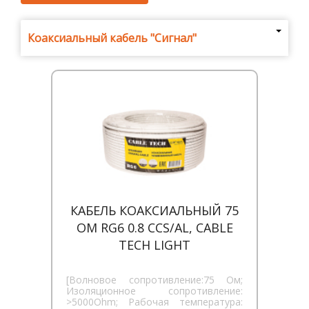
Где
купить
Коаксиальный кабель "Сигнал"
Статьи
и
обзоры
Вакансии
Сертификаты
PR
Отзывы
КАБЕЛЬ КОАКСИАЛЬНЫЙ 75
ОМ RG6 0.8 CCS/AL, CABLE
news@signalelectronics.ru
TECH LIGHT
[Волновое сопротивление:75 Ом;
Изоляционное сопротивление:
>5000Ohm; Рабочая температура: