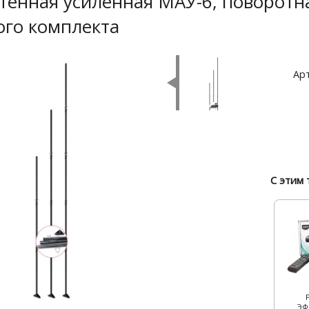
енная усиленная МАУ-6, поворотная
го комплекта
Арт
С этим 
ЭФ