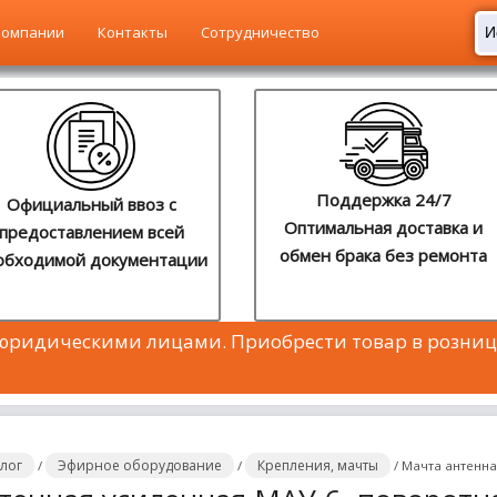
компании
Контакты
Сотрудничество
Поддержка 24/7
Официальный ввоз с
Оптимальная доставка и
предоставлением всей
обмен брака без ремонта
обходимой документации
 юридическими лицами. Приобрести товар в розниц
алог
Эфирное оборудование
Крепления, мачты
/
/
/
Мачта антенна