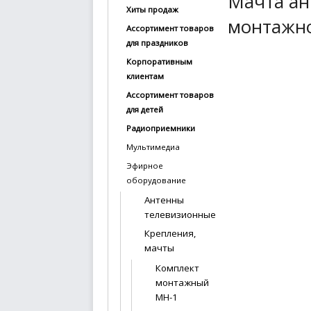
Мачта ант
Хиты продаж
купить
монтажно
Ассортимент товаров
Статьи
для праздников
и
Корпоративным
обзоры
клиентам
Ассортимент товаров
Вакансии
для детей
Сертификаты
Радиоприемники
Мультимедиа
PR
Эфирное
оборудование
Отзывы
Антенны
телевизионные
news@signalelectronics.ru
Крепления,
мачты
Комплект
монтажный
МН-1