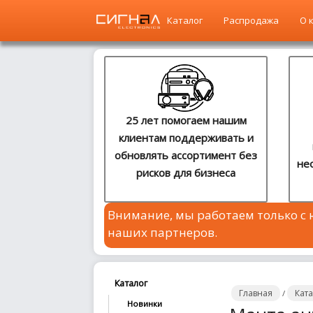
Каталог
Распродажа
О 
Главная
Каталог
25 лет помогаем нашим
клиентам поддерживать и
Распродажа
обновлять ассортимент без
не
рисков для бизнеса
О
компании
Внимание, мы работаем только с
Контакты
наших партнеров.
Сотрудничество
Новости
Каталог
Главная
Кат
/
Новинки
Где