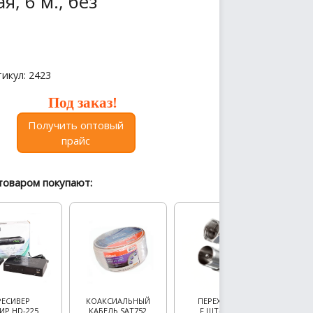
, 6 м., без
икул: 2423
Под заказ!
Получить оптовый
прайс
товаром покупают:
РЕСИВЕР
КОАКСИАЛЬНЫЙ
ПЕРЕХОДНИК
ИР HD-225
КАБЕЛЬ SAT752
F ШТ-TV ШТ