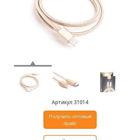
Где
купить
Статьи
и
обзоры
Вакансии
Сертификаты
PR
Отзывы
Артикул: 31014
news@signalelectronics.ru
Получить оптовый
прайс