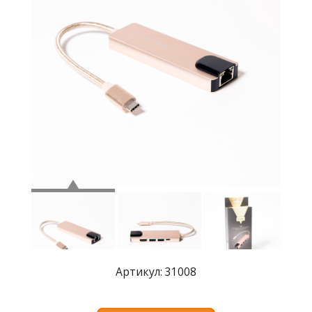
Где
купить
Статьи
и
обзоры
Вакансии
Сертификаты
PR
Отзывы
news@signalelectronics.ru
Артикул: 31008