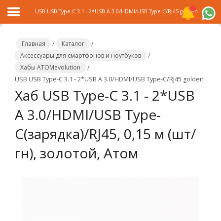
USB USB Type-C 3.1 - 2*USB А 3.0/HDMI/USB Type-C/RJ45 golden
Главная
/
Каталог
/
Аксессуары для смартфонов и ноутбуков
/
Хабы ATOMevolution
/
Главная
USB USB Type-C 3.1 - 2*USB А 3.0/HDMI/USB Type-C/RJ45 golden
Хаб USB Type-C 3.1 - 2*USB
Каталог
А 3.0/HDMI/USB Type-
Распродажа
C(зарядка)/RJ45, 0,15 м (шт/
О
компании
гн), золотой, Атом
Контакты
Сотрудничество
Новости