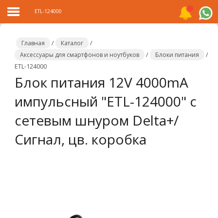
ETL-124000
Главная
/
Каталог
/
Аксессуары для смартфонов и ноутбуков
/
Блоки питания
/
ETL-124000
Главная
Блок питания 12V 4000mA
Каталог
импульсный "ETL-124000" с
Распродажа
сетевым шнуром Delta+/
О
Сигнал, цв. коробка
компании
Контакты
Сотрудничество
Новости