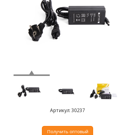
Где
купить
Статьи
и
обзоры
Вакансии
Сертификаты
PR
Отзывы
news@signalelectronics.ru
Артикул: 30237
Получить оптовый