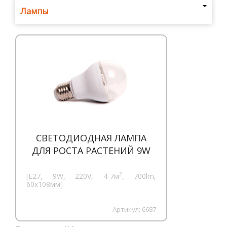
Где
Лампы
купить
Статьи
и
обзоры
Вакансии
Сертификаты
PR
СВЕТОДИОДНАЯ ЛАМПА
Отзывы
ДЛЯ РОСТА РАСТЕНИЙ 9W
news@signalelectronics.ru
2
[E27, 9W, 220V, 4-7м
, 700lm,
60x108мм]
Артикул:
6687