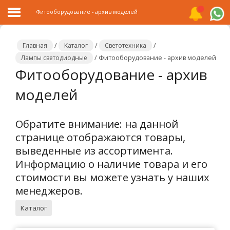
Фитооборудование - архив моделей
Главная
/
Каталог
/
Светотехника
/
Лампы светодиодные
/
Фитооборудование - архив моделей
Фитооборудование - архив
Главная
моделей
Каталог
Распродажа
Обратите внимание: на данной
странице отображаются товары,
О
выведенные из ассортимента.
компании
Информацию о наличие товара и его
Контакты
стоимости вы можете узнать у наших
менеджеров.
Сотрудничество
Каталог
Новости