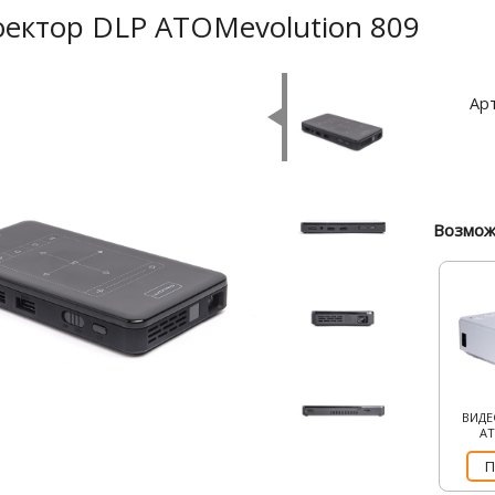
ектор DLP ATOMevolution 809
Арт
Возмож
ВИД
A
П