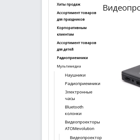
Видеопро
Хиты продаж
купить
Ассортимент товаров
Статьи
для праздников
и
Корпоративным
обзоры
клиентам
Ассортимент товаров
Вакансии
для детей
Сертификаты
Радиоприемники
Мультимедиа
PR
Наушники
Радиоприемники
Отзывы
Электронные
news@signalelectronics.ru
часы
Bluetooth
колонки
Видеопроекторы
ATOMevolution
Видеопроектор