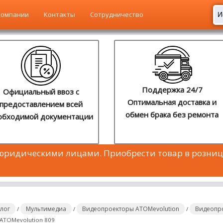
компании
Контакты
Сотрудничество
Поддержка 24/7
Официальный ввоз с
Оптимальная доставка и
предоставлением всей
обмен брака без ремонта
обходимой документации
 юридическими лицами. Приобрести товар в розниц
алог
Мультимедиа
Видеопроекторы ATOMevolution
Видеопро
/
/
/
ATOMevolution 809