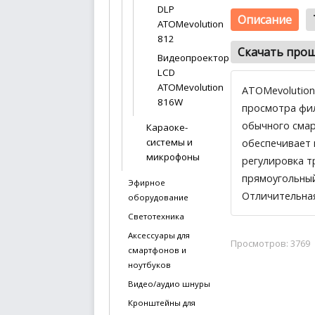
DLP
Описание
ATOMevolution
812
Скачать про
Видеопроектор
LCD
ATOMevolution
ATOMevolution
816W
просмотра фил
обычного смар
Караоке-
системы и
обеспечивает 
микрофоны
регулировка т
прямоугольный
Эфирное
Отличительная
оборудование
Светотехника
Аксессуары для
Просмотров: 3769
смартфонов и
ноутбуков
Видео/аудио шнуры
Кронштейны для