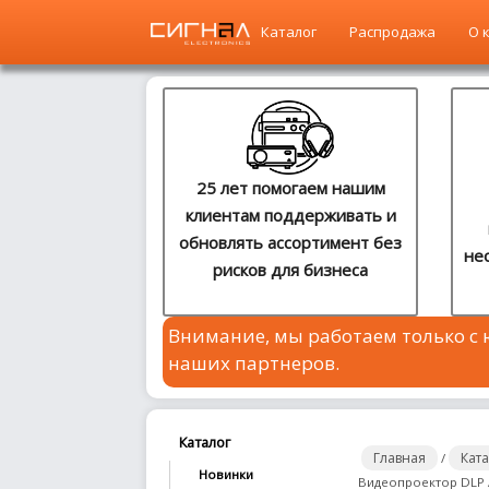
Каталог
Распродажа
О 
Главная
Каталог
25 лет помогаем нашим
клиентам поддерживать и
Распродажа
обновлять ассортимент без
не
рисков для бизнеса
О
компании
Внимание, мы работаем только с
Контакты
наших партнеров.
Сотрудничество
Новости
Каталог
Главная
Кат
/
Новинки
Видеопроектор DLP 
Где