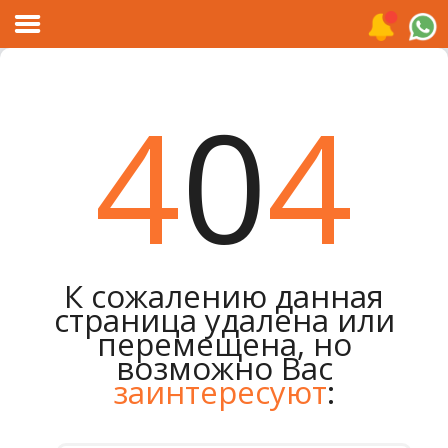
4
0
4
Главная
Каталог
Распродажа
О
К сожалению данная
компании
страница удалена или
Контакты
перемещена, но
возможно Вас
Сотрудничество
заинтересуют
:
Новости