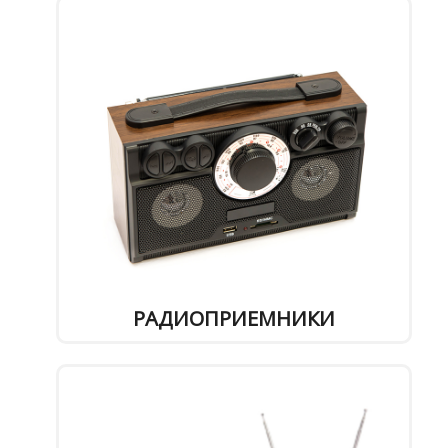
Где
купить
Статьи
и
обзоры
Вакансии
Сертификаты
PR
Отзывы
РАДИОПРИЕМНИКИ
news@signalelectronics.ru